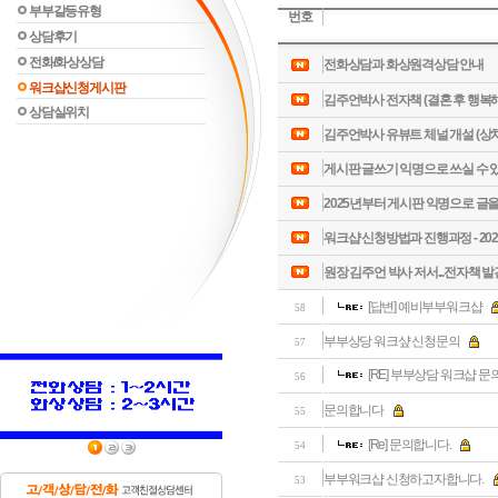
부부갈등유형
번호
상담후기
전화/화상상담
전화상담과 화상원격상담 안내
워크샵신청게시판
김주언박사 전자책 (결혼 후 행복해
상담실위치
김주언박사 유뷰트 체널 개설 (상처
게시판 글쓰기 익명으로 쓰실 수 
2025년부터 게시판 익명으로 글을
워크샵 신청방법과 진행과정 - 202
원장 김주언 박사 저서...전자책 발
[답변] 예비부부워크샵
58
부부상당 워크샾 신청문의
57
[RE] 부부상담 워크샵 문
56
문의합니다
55
[Re] 문의합니다.
54
부부워크샵 신청하고자합니다.
53