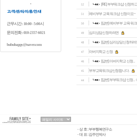
[RE] 부부워크샵 신청하
52
예비부부 교육 워크샵 신청이요~
51
[답변] 예비부부 교육 워
근무시간 : 10:00 - 5:00시
50
문의전화 : 010-2357-6021
심리상담신청하려면
49
[답변] 심리상담신청하려면.
48
bubuhappy@naver.com
아버지학교 신청
47
[답변] 아버지학교 신청...
46
부부교육워크샵신청합니다.
45
[답변] 부부워크샵 신청...
44
상 호 :
부부행복연구소
대 표 : 김주언박사