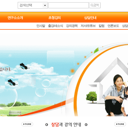
검색선택
연구소소개
초청강의
상담안내
인사말
출강/새소식
강의경력
저서/유튜브
칼럼
언론보도
상담
부부학교 부부교육
부부대화법 부부관계회복