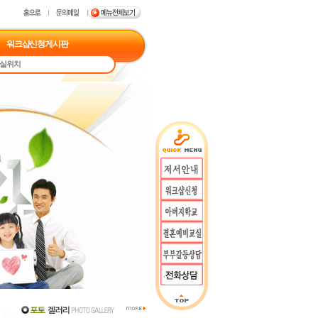
워크샵신청게시판
실위치